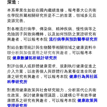
深造：
本系畢業生如欲在國內繼續進修，報考臺大公共衛
生學院所屬相關研究所是不二的首選，領域多元且
資源完善。
對各種流行病學、傳染病、精神疾病、慢性病等之
危險因子與致病機轉，以及如何預防之實證研究有
興趣者，可以報考本院
流行病學與預防醫學研究所
對結合數理統計與生物醫學相關領域之健康資料
串
聯分析與加值運用之研究有興趣者
，可以報考本
院
健康數據拓析統計研究所
對評估個人或群體健康需求、規劃執行健康促進之
介入方案，以改善
個人與群體行為素養促進全民健
康之研究有興趣
者
，可以報考本院
健康行為與社區
科學研究所
對應用健康政策與社會研究能力，分析當代公共衛
生政策、探討健康倫理議題，以
建構公平有效率健
康體系
之研究有興趣
者
，可以報考本院
健康政策與
管理研究所