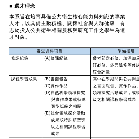
■
選才理念
本系旨在培育具備公共衛生核心能力與知識的專業
人才，以具備主動積極、關懷社會與人群健康、有
志於投入公共衛生相關服務與研究工作之學生為選
才對象。
審查資料項目
準備指引
修課紀錄
(A)
修課紀錄
參考部定必修、加深加
訂必修、多元選修等修
綜合評量
課程學習成果
(B)
書面報告
高中在學期間與公共衛
(C)
實作作品
之書面報
告、實作作品
(D)
自然科學領域探究
領域探究活動成
果，或
與實作成果或特殊
級之相關課程學習成果
類型班級之相關
(E)
社會領域探究活動
成果或特殊類型班
級之相關課程學習
成果