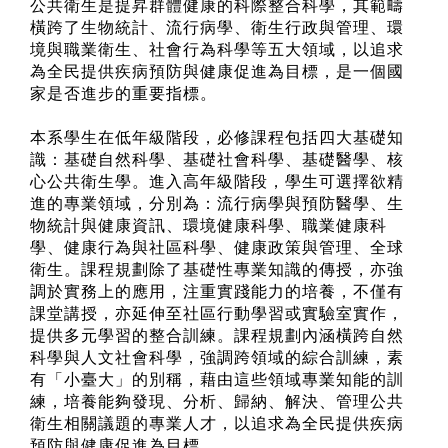
公共衛生是提昇群體健康的科際整合科學，其範疇
橫跨了生物統計、流行病學、衛生行政與管理、環
境與職業衛生、社會行為科學等五大領域，以追求
為全民提供疾病預防與健康促進為目標，是一個國
家是否進步的重要指標。
本系學生在低年級階段，必修課程包括四大基礎知
識：基礎自然科學、基礎社會科學、基礎醫學、核
心公共衛生學。進入高年級階段，學生可選擇欲精
進的專業領域，分別為：流行病學與預防醫學、生
物統計與健康資訊、環境健康科學、職業健康科
學、健康行為與社區科學、健康政策與管理、全球
衛生。課程規劃除了基礎性專業知識的傳授，亦強
調於實務上的應用，注重實踐能力的培養，不僅有
課堂講授，亦延伸至社區行動學習或實驗室實作，
提供多元學習的整合訓練。課程規劃內涵橫跨自然
科學與人文社會科學，強調跨領域的綜合訓練，素
有「小臺大」的別稱，藉由這些領域專業知能的訓
練，培養能夠發現、分析、歸納、解決、管理公共
衛生相關議題的專業人才，以追求為全民提供疾病
預防與健康促進為目標。