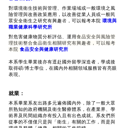
對環境衛生技術與管理、作業場域或一般環境之風
險管理與改善政策應用，以改善從業人員或一般民
眾安全衛生之
研究有興趣
者
，可以報考本院
環境與
職業健康科學研究所
對危害健康物質分析評估、運用
食品安全與風險管
理技術整合食品衛生相關研究有興趣者，可以報考
本院
食品安全與健康研究所
本系學生畢業後亦有逕赴國外留學深造者，學成後
取得碩
/
博士學位，在國內外相關領
域服務皆有亮眼
表現。
就業：
本系畢業系友
出路
多元遍佈國內外，除了一般大眾
所熟知的政府機關及衛生醫療體系，在產業界、學
術界及民間組織亦有投入且有出色成就
。
系友們所
從事的不僅僅只是與
「
衛生
」有關的工作，而是與