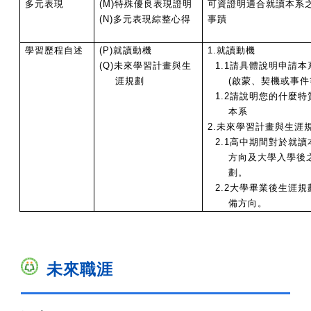
多元表現
(M)
特殊優良表現證明
可資證明適合就讀本系
(N)
多元表現綜整心得
事蹟
學習歷程自述
(P)
就讀動機
1.
就讀動機
(Q)
未來學習計畫與生
1.1
請具體說明申請本
涯規劃
(
啟蒙、契機或事件
1.2
請說明您的什麼特
本系
2.
未來學習計畫與生涯
2.1
高中期間對於就讀
方向及大學入學後
劃。
2.2
大學畢業後生涯規
備方向。
未來職涯