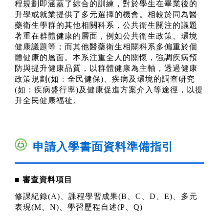
程規劃即涵蓋了綜合的訓練，對於學生在畢業後的
升學或就業提供了多元選擇的機會。相較於同為醫
藥衛生學群的其他相關科系，公共衛生關注的議題
著重在群體健康的層面，例如公共衛生政策、環境
健康議題等；而其他醫藥衛生相關科系多偏重於個
體健康的層面。
本系注重全人的關懷，強調疾病預
防與提升健康品質，以群體健康為主軸，透過健康
政策規劃
(
如
：
全民健保
)
、疾病及環境的調查研究
(
如
：
疾病盛行率
)
及健康促進方案介入等途徑，以提
升全民健康福祉。
申請入學書面資料準備指引
■
審查資料項目
修課紀錄
(A)
、課程學習成果
(B
、
C
、
D
、
E)
、多元
表現
(M
、
N)
、學習歷程自述
(P
、
Q)