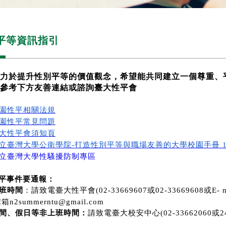
平等資訊指引
力於提升性別平等的價值觀念，希望能共同建立一個尊重、
參考下方友善連結或諮詢臺大性平會
園性平相關法規
園性平常見問題
大性平會須知頁
立臺灣大學公衛學院
打造性別平等與職場友善的大學校園手冊
-
1
立臺灣大學性騷擾防制專區
平事件要通報：
班時間
：請致電臺大性平會
或
或
(02-33669607
02-33669608
E- 
信箱
n2summerntu@gmail.com
間、假日等非上班時間：
請致電臺大校安中心
或
(02-33662060
2