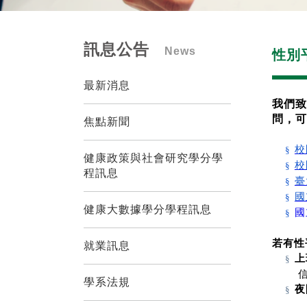
訊息公告
News
性別
最新消息
我們致
問，可
焦點新聞
校
§
健康政策與社會研究學分學
校
§
程訊息
臺
§
國
§
健康大數據學分學程訊息
國
§
若有性
就業訊息
上
§
學系法規
夜
§