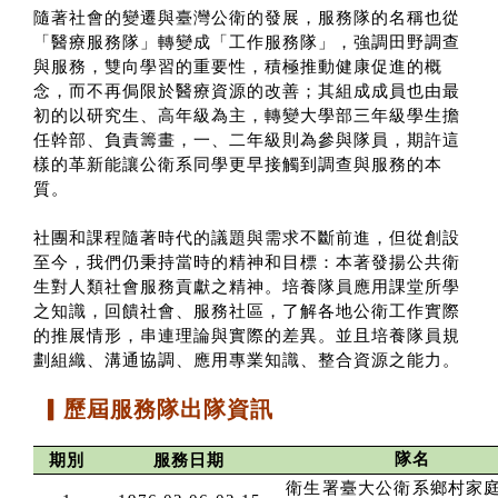
隨著社會的變遷與臺灣公衛的發展，服務隊的名稱也從
「醫療服務隊」轉變成「工作服務隊」，強調田野調查
與服務，雙向學習的重要性，積極推動健康促進的概
念，而不再侷限於醫療資源的改善；其組成成員也由最
初的以研究生、高年級為主，轉變大學部三年級學生擔
任幹部、負責籌畫，一、二年級則為參與隊員，期許這
樣的革新能讓公衛系同學更早接觸到調查與服務的本
質。
社團和課程隨著時代的議題與需求不斷前進，但從創設
至今，我們仍秉持當時的精神和目標：本著發揚公共衛
生對人類社會服務貢獻之精神。培養隊員應用課堂所學
之知識，回饋社會、服務社區，了解各地公衛工作實際
的推展情形，串連理論與實際的差異。並且培養隊員規
劃組織、溝通協調、應用專業知識、整合資源之能力。
▎歷屆服務隊出隊資訊
隊名
期別
服務日期
衛生署臺大公衛系鄉村家