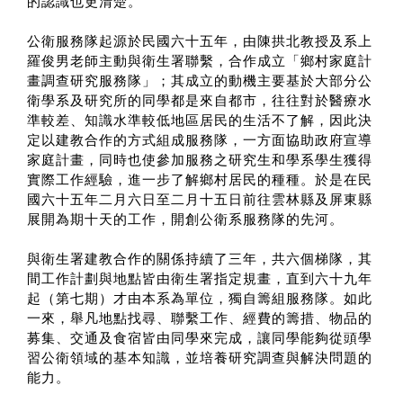
的認識也更清楚。
公衛服務隊起源於民國六十五年，由陳拱北教授及系上
羅俊男老師主動與衛生署聯繫，合作成立「鄉村家庭計
畫調查研究服務隊」；其成立的動機主要基於大部分公
衛學系及研究所的同學都是來自都市，往往對於醫療水
準較差、知識水準較低地區居民的生活不了解，因此決
定以建教合作的方式組成服務隊，一方面協助政府宣導
家庭計畫，同時也使參加服務之研究生和學系學生獲得
實際工作經驗，進一步了解鄉村居民的種種。於是在民
國六十五年二月六日至二月十五日前往雲林縣及屏東縣
展開為期十天的工作，開創公衛系服務隊的先河。
與衛生署建教合作的關係持續了三年，共六個梯隊，其
間工作計劃與地點皆由衛生署指定規畫，直到六十九年
起（第七期）才由本系為單位，獨自籌組服務隊。如此
一來，舉凡地點找尋、聯繫工作、經費的籌措、物品的
募集、交通及食宿皆由同學來完成，讓同學能夠從頭學
習公衛領域的基本知識，並培養研究調查與解決問題的
能力。